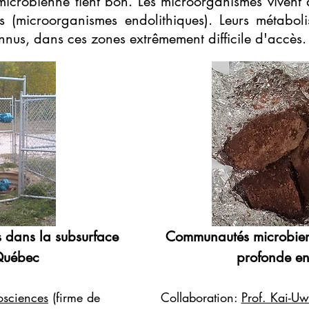
microbienne tient bon. Les microorganismes vivent
 (microorganismes endolithiques). Leurs métaboli
nus, dans ces zones extrêmement difficile d'accès.
dans la subsurface
Communautés microbien
Québec
profonde e
sciences
(firme de
Collaboration:
Prof. Kai-Uw